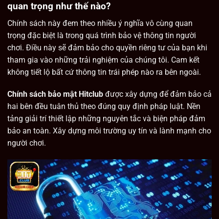
quan trọng như thế nào?
Chính sách này đem theo nhiều ý nghĩa vô cùng quan
trọng đặc biệt là trong quá trình bảo vệ thông tin người
chơi. Điều này sẽ đảm bảo cho quyền riêng tư của bạn khi
tham gia vào những trải nghiệm của chúng tôi. Cam kết
không tiết lộ bất cứ thông tin trái phép nào ra bên ngoài.
Chính sách bảo mật Hitclub
được xây dựng để đảm bảo cả
hai bên đều tuân thủ theo đúng quy định pháp luật. Nền
tảng giải trí thiết lập những nguyên tắc và biện pháp đảm
bảo an toàn. Xây dựng môi trường uy tín và lành mạnh cho
người chơi.