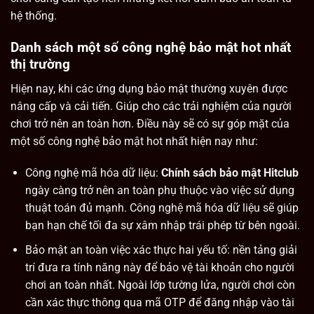
hệ thống.
Danh sách một số công nghệ bảo mật hot nhất
thị trường
Hiện nay, khi các ứng dụng bảo mật thường xuyên được
nâng cấp và cải tiến. Giúp cho các trải nghiệm của người
chơi trở nên an toàn hơn. Điều này sẽ có sự góp mặt của
một số công nghệ bảo mật hot nhất hiện nay như:
Công nghệ mã hóa dữ liệu:
Chính sách bảo mật Hitclub
ngày càng trở nên an toàn phụ thuộc vào việc sử dụng
thuật toán đủ mạnh. Công nghệ mã hóa dữ liệu sẽ giúp
bạn hạn chế tối đa sự xâm nhập trái phép từ bên ngoài.
Bảo mật an toàn việc xác thực hai yếu tố: nền tảng giải
trí đưa ra tính năng này để bảo vệ tài khoản cho người
chơi an toàn nhất. Ngoài lớp tường lửa, người chơi còn
cần xác thực thông qua mã OTP để đăng nhập vào tài