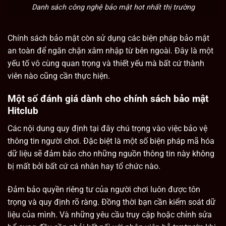
Danh sách công nghệ bảo mật hot nhất thị trường
Chính sách bảo mật còn sử dụng các biện pháp bảo mật
an toàn để ngăn chặn xâm nhập từ bên ngoài. Đây là một
yếu tố vô cùng quan trọng và thiết yếu mà bất cứ thành
viên nào cũng cần thực hiện.
Một số đánh giá dành cho chính sách bảo mật
Hitclub
Các nội dung quy định tại đây chú trọng vào việc bảo vệ
thông tin người chơi. Đặc biệt là một số biện pháp mã hóa
dữ liệu sẽ đảm bảo cho những nguồn thông tin này không
bị mất bởi bất cứ cá nhân hay tổ chức nào.
Đảm bảo quyền riêng tư của người chơi luôn được tôn
trọng và quy định rõ ràng. Đồng thời bạn cần kiểm soát dữ
liệu của mình. Và những yêu cầu truy cập hoặc chỉnh sửa