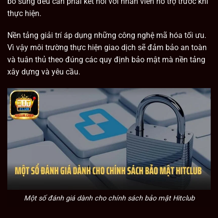
bổ sung đều cần phải kết nối với nhân viên hỗ trợ trước khi
thực hiện.
Nền tảng giải trí áp dụng những công nghệ mã hóa tối ưu.
Vì vậy môi trường thực hiện giao dịch sẽ đảm bảo an toàn
và tuân thủ theo đúng các quy định bảo mật mà nền tảng
xây dựng và yêu cầu.
Một số đánh giá dành cho chính sách bảo mật Hitclub