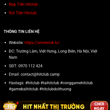
Nạp Tiền Hitclub
Rút Tiền Hitclub
THÔNG TIN LIÊN HỆ
Website:
https://smolensk.tv/
ĐC: Trường Lâm, Việt Hưng, Long Biên, Hà Nội, Việt
Nam
SĐT: 0970 112 424
Email:
contact@hitclub.camp
Hastags: #hitclub #taihitclub #conggamehitclub
#gamebaihitclub #hitclubdoithuong