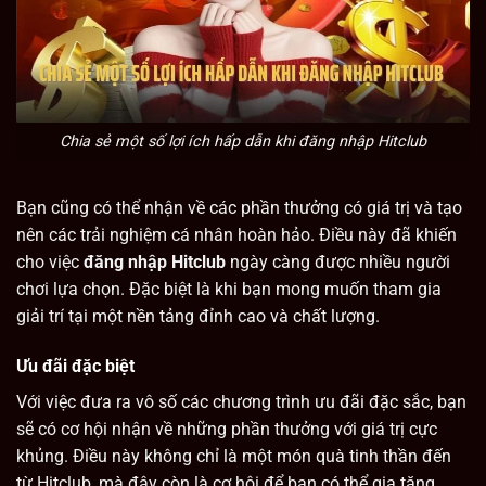
Chia sẻ một số lợi ích hấp dẫn khi đăng nhập Hitclub
Bạn cũng có thể nhận về các phần thưởng có giá trị và tạo
nên các trải nghiệm cá nhân hoàn hảo. Điều này đã khiến
cho việc
đăng nhập Hitclub
ngày càng được nhiều người
chơi lựa chọn. Đặc biệt là khi bạn mong muốn tham gia
giải trí tại một nền tảng đỉnh cao và chất lượng.
Ưu đãi đặc biệt
Với việc đưa ra vô số các chương trình ưu đãi đặc sắc, bạn
sẽ có cơ hội nhận về những phần thưởng với giá trị cực
khủng. Điều này không chỉ là một món quà tinh thần đến
từ Hitclub, mà đây còn là cơ hội để bạn có thể gia tăng