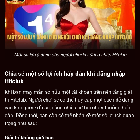
Một số lưu ý dành cho người chơi khi đăng nhập Hitclub
Chia sẻ một số lợi ích hấp dẫn khi đăng nhập
Hitclub
Khi bạn may mắn sở hữu một tài khoản trên nền tảng giải
trí Hitclub. Người chơi sẽ có thể truy cập một cách dễ dàng
vào kho game đồ sộ, cùng nhiều cơ hội nhận thưởng hấp
dẫn. Đồng thời, bạn còn có thể nhận về một số lợi ích quan
trọng như sau:
Giải trí không giới hạn