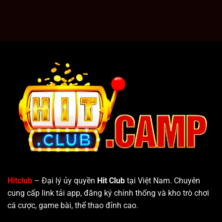
Hitclub
– Đại lý ủy quyền
Hit Club
tại Việt Nam. Chuyên
cung cấp link tải app, đăng ký chính thống và kho trò chơi
cá cược, game bài, thể thao đỉnh cao.