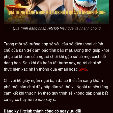
Quá trình đăng nhập Hitclub hiệu quả và nhanh chóng
Trong một số trường hợp sẽ yêu cầu số điện thoại chính
chủ của bạn để đảm bảo tính bảo mật. Đồng thời giúp khôi
phục tài khoản của người chơi khi gặp sự cố một cách dễ
dàng hơn. Sau khi đã hoàn tất bước này, người chơi sẽ
thực hiện xác nhận thông qua email hoặc
SMS
.
Chỉ với 60 giây ngắn ngủi bạn đã có thể sẵn sàng khám
phá một sân chơi đầy hấp dẫn và thú vị. Ngoài ra nền tảng
cam kết khi thực hiện theo quy trình sẽ không gặp phải bất
cứ sự cố hay rủi ro nào xảy ra.
Đăng ký Hitclub thành công có ngay ưu đãi