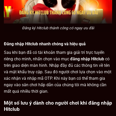
Đăng ký Hitclub thành công có ngay ưu đãi
Đăng nhập Hitclub nhanh chóng và hiệu quả
Sau khi bạn đã có tài khoản tham gia giải trí trực tuyến
riêng cho mình, nhấn chọn vào mục
đăng nhập Hitclub
có
trên giao diện màn hình. Nhập đầy đủ các thông tin về tên
và mật khẩu truy cập. Sau đó người chơi lựa chọn vào một
xác nhận và nhập mã OTP. Khi này bạn có thể tham gia
ngay vào sân chơi hấp dẫn của chúng tôi mà không cần
mất quá nhiều thời gian.
Một số lưu ý dành cho người chơi khi đăng nhập
Hitclub