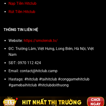
Nạp Tiền Hitclub
Rút Tiền Hitclub
THÔNG TIN LIÊN HỆ
Website:
https://smolensk.tv/
ĐC: Trường Lâm, Việt Hưng, Long Biên, Hà Nội, Việt
Nam
SĐT: 0970 112 424
Email:
contact@hitclub.camp
Hastags: #hitclub #taihitclub #conggamehitclub
#gamebaihitclub #hitclubdoithuong