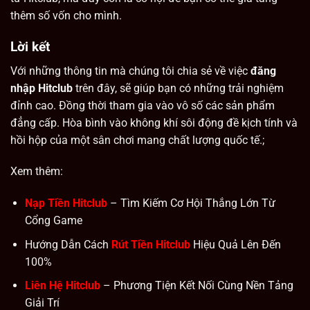
thêm số vốn cho mình.
Lời kết
Với những thông tin mà chúng tôi chia sẻ về việc
đăng
nhập Hitclub
trên đây, sẽ giúp bạn có những trải nghiệm
đỉnh cao. Đồng thời tham gia vào vô số các sản phẩm
đẳng cấp. Hòa bình vào không khí sôi động đề kịch tính và
hồi hộp của một sân chơi mang chất lượng quốc tế.;
Xem thêm:
Nạp Tiền Hitclub
– Tìm Kiếm Cơ Hội Thắng Lớn Từ
Cổng Game
Hướng Dẫn Cách
Rút Tiền Hitclub
Hiệu Quả Lên Đến
100%
Liên Hệ Hitclub
– Phương Tiện Kết Nối Cùng Nền Tảng
Giải Trí