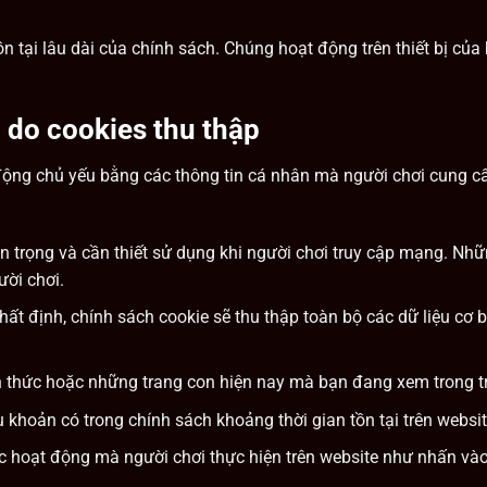
ồn tại lâu dài của chính sách. Chúng hoạt động trên thiết bị củ
i do cookies thu thập
ộng chủ yếu bằng các thông tin cá nhân mà người chơi cung cấp.
an trọng và cần thiết sử dụng khi người chơi truy cập mạng. Nh
ười chơi.
nhất định, chính sách cookie sẽ thu thập toàn bộ các dữ liệu cơ
nh thức hoặc những trang con hiện nay mà bạn đang xem trong tr
ều khoản có trong chính sách khoảng thời gian tồn tại trên websit
các hoạt động mà người chơi thực hiện trên website như nhấn vào