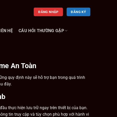
ĐĂNG NHẬP
ĐĂNG KÝ
IÊN HỆ
CÂU HỎI THƯỜNG GẶP
ame An Toàn
hững quy định này sẽ hỗ trợ bạn trong quá trình
au đây.
lub
ầu thực hiện lưu trữ ngay trên thiết bị của bạn.
ông tin truy cập và tùy chọn phù hợp với hành vi