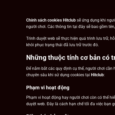
Chính sách cookies Hitclub
sẽ ứng dụng khi ngườ
người chơi. Các thông tin tại đây sẽ bao gồm tên
Trình duyệt web sẽ thực hiện quá trình lưu trữ, h
khôi phục trạng thái đã lưu trữ trước đó.
Những thuộc tính cơ bản có t
Để nắm bắt các quy định cụ thể, người chơi cần h
chuyên sâu khi sử dụng cookies tại
Hitclub
:
Phạm vi hoạt động
Phạm vi hoạt động hay người chơi còn có thể hiể
duyệt web. Đây là cách hạn chế tối đa việc bạn g