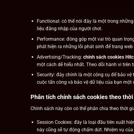
Functional: có thể nói đây là một trong những
liệu đăng nhập của người chơi.
Performance: đóng góp một vai trò quan trọng
phát hiện ra những lỗi phát sinh để trang we
Advertising/Tracking:
chính sách cookies Hit
một cách dễ hiểu nhất. Theo dõi hành vi trên t
Security: đây chính là một công cụ để bảo vệ 
cuộc tấn công và bảo vệ dữ liệu của bạn một 
Phân tích chính sách cookies theo thời
Chính sách này còn có thể phân chia theo thời gi
Session Cookies: đây là loại đầu tiên xuất hiệ
này cũng sẽ tự động chấm dứt. Nhiệm vụ của c