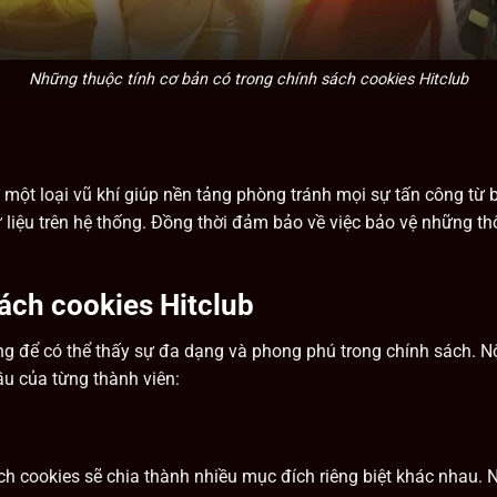
Những thuộc tính cơ bản có trong chính sách cookies Hitclub
ột loại vũ khí giúp nền tảng phòng tránh mọi sự tấn công từ bê
 liệu trên hệ thống. Đồng thời đảm bảo về việc bảo vệ những thô
ách cookies Hitclub
ng để có thể thấy sự đa dạng và phong phú trong chính sách. N
ầu của từng thành viên:
h cookies sẽ chia thành nhiều mục đích riêng biệt khác nhau. Nề