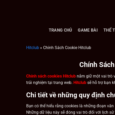
TRANG CHỦ
GAME BÀI
THỂ 
Hitclub
»
Chính Sách Cookie Hitclub
Chính Sách
Chính sách cookies Hitclub
nắm giữ một vai trò v
trải nghiệm tại trang web.
Hitclub
sẽ hỗ trợ bạn k
Chi tiết về những quy định c
Bạn có thể hiểu rằng cookies là những đoạn văn b
Những dữ liệu này sẽ đóng vai trò đối với lịch s