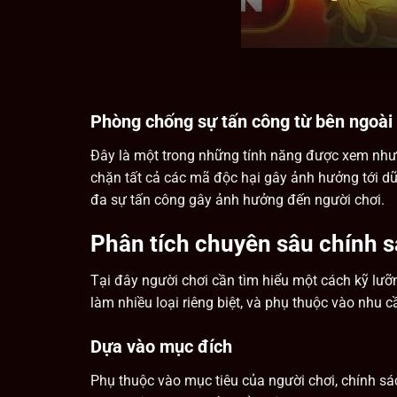
Phòng chống sự tấn công từ bên ngoài
Đây là một trong những tính năng được xem như m
chặn tất cả các mã độc hại gây ảnh hưởng tới dữ
đa sự tấn công gây ảnh hưởng đến người chơi.
Phân tích chuyên sâu chính s
Tại đây người chơi cần tìm hiểu một cách kỹ lưỡ
làm nhiều loại riêng biệt, và phụ thuộc vào nhu c
Dựa vào mục đích
Phụ thuộc vào mục tiêu của người chơi, chính sác