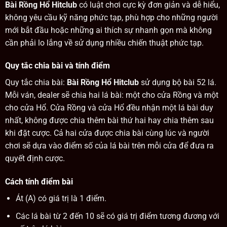
Bài Rồng Hổ Hitclub
có luật chơi cực kỳ đơn giản và dễ hiểu,
không yêu cầu kỹ năng phức tạp, phù hợp cho những người
mới bắt đầu hoặc những ai thích sự nhanh gọn mà không
cần phải lo lắng về sử dụng nhiều chiến thuật phức tạp.
Quy tắc chia bài và tính điểm
Quy tắc chia bài:
Bài Rồng Hổ Hitclub
sử dụng bộ bài 52 lá.
Mỗi ván, dealer sẽ chia hai lá bài: một cho cửa Rồng và một
cho cửa Hổ. Cửa Rồng và cửa Hổ đều nhận một lá bài duy
nhất, không được chia thêm bài thứ hai hay chia thêm sau
khi đặt cược. Cả hai cửa được chia bài cùng lúc và người
chơi sẽ dựa vào điểm số của lá bài trên mỗi cửa để đưa ra
quyết định cược.
Cách tính điểm bài
Át (A) có giá trị là 1 điểm.
Các lá bài từ 2 đến 10 sẽ có giá trị điểm tương đương với