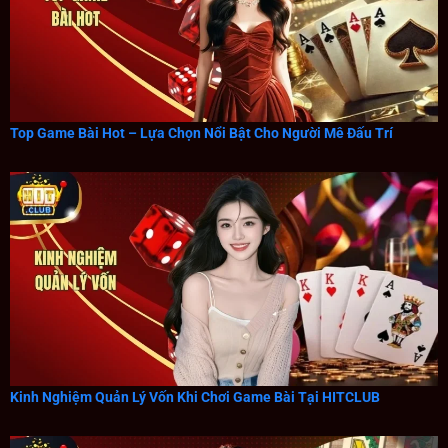
Top Game Bài Hot – Lựa Chọn Nổi Bật Cho Người Mê Đấu Trí
Kinh Nghiệm Quản Lý Vốn Khi Chơi Game Bài Tại HITCLUB