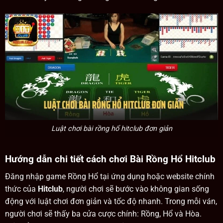
Luật chơi bài rồng hổ hitclub đơn giản
Hướng dẫn chi tiết cách chơi Bài Rồng Hổ Hitclub
Đăng nhập game Rồng Hổ tại ứng dụng hoặc website chính
thức của
Hitclub
, người chơi sẽ bước vào không gian sống
động với luật chơi đơn giản và tốc độ nhanh. Trong mỗi ván,
người chơi sẽ thấy ba cửa cược chính: Rồng, Hổ và Hòa.