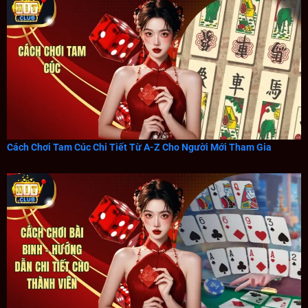
Cách Chơi Tam Cúc Chi Tiết Từ A-Z Cho Người Mới Tham Gia