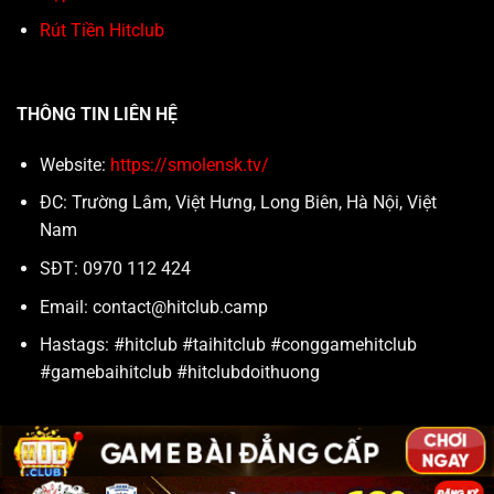
Rút Tiền Hitclub
THÔNG TIN LIÊN HỆ
Website:
https://smolensk.tv/
ĐC: Trường Lâm, Việt Hưng, Long Biên, Hà Nội, Việt
Nam
SĐT: 0970 112 424
Email:
contact@hitclub.camp
Hastags: #hitclub #taihitclub #conggamehitclub
#gamebaihitclub #hitclubdoithuong