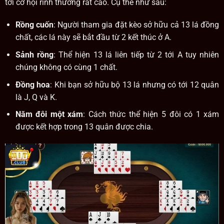
tới cơ hội rinh thưởng rất cao. Cụ thể như sau:
Rồng cuốn
: Người tham gia đặt kèo sở hữu cả 13 lá đồng
chất, các lá này sẽ bắt đầu từ 2 kết thúc ở A.
Sảnh rồng
: Thể hiện 13 lá liên tiếp từ 2 tới A tuy nhiên
chúng không có cùng 1 chất.
Đồng hoa
: Khi bạn sở hữu bộ 13 lá nhưng có tới 12 quân
là J, Q và K.
Năm đôi một xám
: Cách thức thể hiện 5 đôi có 1 xám
được kết hợp trong 13 quân được chia.