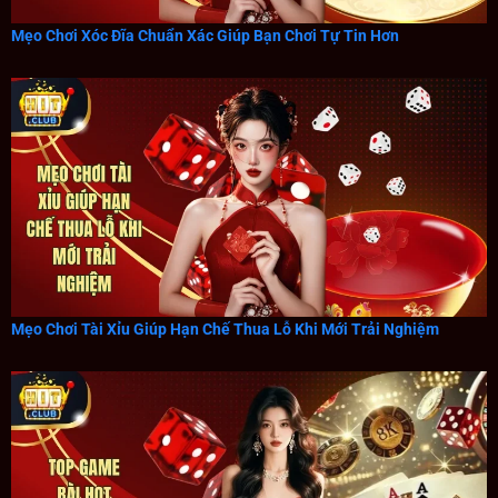
Mẹo Chơi Xóc Đĩa Chuẩn Xác Giúp Bạn Chơi Tự Tin Hơn
Mẹo Chơi Tài Xỉu Giúp Hạn Chế Thua Lỗ Khi Mới Trải Nghiệm