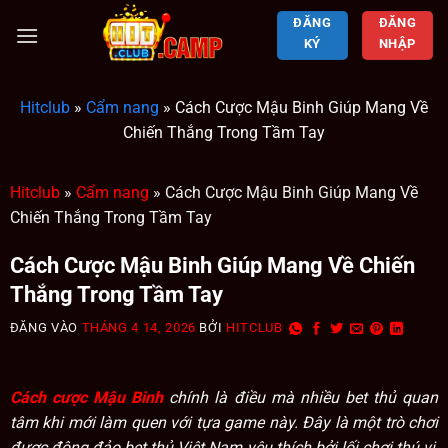
ĐĂNG
ĐĂNG
KÝ
NHẬP
Hitclub
»
Cẩm nang
»
Cách Cược Mậu Binh Giúp Mang Về
Chiến Thắng Trong Tầm Tay
Hitclub
»
Cẩm nang
»
Cách Cược Mậu Binh Giúp Mang Về
Chiến Thắng Trong Tầm Tay
Cách Cược Mậu Binh Giúp Mang Về Chiến
Thắng Trong Tầm Tay
ĐĂNG VÀO
THÁNG 4 14, 2026
BỞI
HITCLUB
Cách cược Mậu Binh
chính là điều mà nhiều bet thủ quan
tâm khi mới làm quen với tựa game này. Đây là một trò chơi
được đông đảo bet thủ Việt Nam yêu thích bởi lối chơi thú vị,