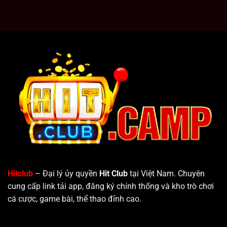
Hitclub
– Đại lý ủy quyền
Hit Club
tại Việt Nam. Chuyên
cung cấp link tải app, đăng ký chính thống và kho trò chơi
cá cược, game bài, thể thao đỉnh cao.