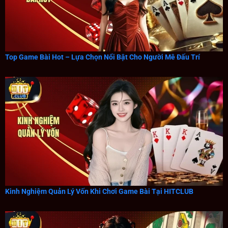
Top Game Bài Hot – Lựa Chọn Nổi Bật Cho Người Mê Đấu Trí
Kinh Nghiệm Quản Lý Vốn Khi Chơi Game Bài Tại HITCLUB