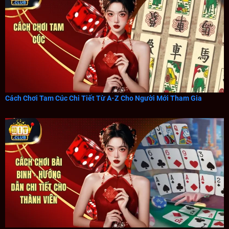
Cách Chơi Tam Cúc Chi Tiết Từ A-Z Cho Người Mới Tham Gia