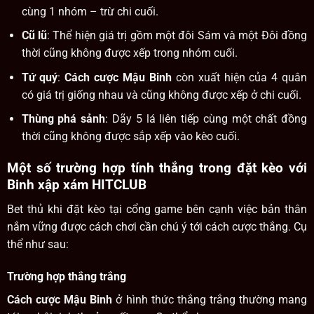
cùng 1 nhóm – trừ chi cuối.
Cũ lũ
: Thể hiện giá trị gồm một đôi Sám và một Đôi đồng
thời cũng không được xếp trong nhóm cuối.
Tứ quý
:
Cách cược Mậu Binh
còn xuất hiện của 4 quân
có giá trị giống nhau và cũng không được xếp ở chi cuối.
Thùng phá sảnh
: Dãy 5 lá liên tiếp cùng một chất đồng
thời cũng không được sắp xếp vào kèo cuối.
Một số trường hợp tính thắng trong đặt kèo với
Binh xập xám HITCLUB
Bet thủ khi đặt kèo tại cổng game bên cạnh việc bản thân
nắm vững được cách chơi cần chú ý tới cách cược thắng. Cụ
thể như sau:
Trường hợp thắng trắng
Cách cược Mậu Binh
ở hình thức thắng trắng thường mang