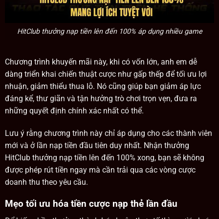
HitClub thưởng nạp tiền lên đến 100% áp dụng nhiều game
Chương trình khuyến mãi này, khi có vốn lớn, anh em dễ
dàng triển khai chiến thuật cược như gấp thếp để tối ưu lợi
nhuận, giảm thiểu thua lỗ. Nó cũng giúp bạn giảm áp lực
đáng kể, thư giãn và tận hưởng trò chơi trọn vẹn, đưa ra
những quyết định chính xác nhất có thể.
Lưu ý rằng chương trình này chỉ áp dụng cho các thành viên
mới và ở lần nạp tiền đầu tiên duy nhất. Nhận thưởng
HitClub thưởng nạp tiền lên đến 100% xong, bạn sẽ không
được phép rút tiền ngay mà cần trải qua các vòng cược
doanh thu theo yêu cầu.
Mẹo tối ưu hóa tiền cược nạp thẻ lần đầu