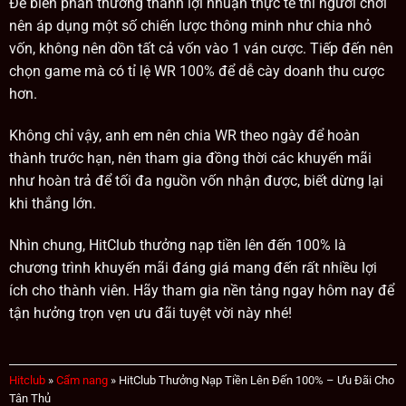
Để biến phần thưởng thành lợi nhuận thực tế thì người chơi
nên áp dụng một số chiến lược thông minh như chia nhỏ
vốn, không nên dồn tất cả vốn vào 1 ván cược. Tiếp đến nên
chọn game mà có tỉ lệ WR 100% để dễ cày doanh thu cược
hơn.
Không chỉ vậy, anh em nên chia WR theo ngày để hoàn
thành trước hạn, nên tham gia đồng thời các khuyến mãi
như hoàn trả để tối đa nguồn vốn nhận được, biết dừng lại
khi thắng lớn.
Nhìn chung, HitClub thưởng nạp tiền lên đến 100% là
chương trình khuyến mãi đáng giá mang đến rất nhiều lợi
ích cho thành viên. Hãy tham gia nền tảng ngay hôm nay để
tận hưởng trọn vẹn ưu đãi tuyệt vời này nhé!
Hitclub
»
Cẩm nang
»
HitClub Thưởng Nạp Tiền Lên Đến 100% – Ưu Đãi Cho
Tân Thủ