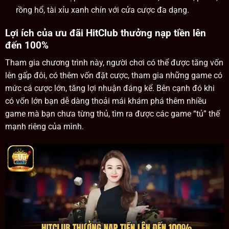
rồng hổ, tài xỉu xanh chín với cửa cược đa dạng.
Lợi ích của ưu đãi HitClub thưởng nạp tiền lên
đến 100%
Tham gia chương trình này, người chơi có thể được tăng vốn
lên gấp đôi, có thêm vốn đặt cược, tham gia những game có
mức cá cược lớn, tăng lợi nhuận đáng kể. Bên cạnh đó khi
có vốn lớn bạn dễ dàng thoải mái khám phá thêm nhiều
game mà bạn chưa từng thủ, tìm ra được các game “tủ” thế
mạnh riêng của mình.