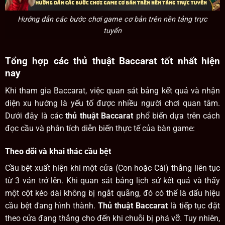
Hướng dẫn các bước chơi game cơ bản trên nền tảng trực
tuyến
Tổng hợp các thủ thuật Baccarat tốt nhất hiện
nay
Khi tham gia Baccarat, việc quan sát bảng kết quả và nhận
diện xu hướng là yếu tố được nhiều người chơi quan tâm.
Dưới đây là các
thủ thuật Baccarat
phổ biến dựa trên cách
đọc cầu và phân tích diễn biến thực tế của bàn game:
Theo dõi và khai thác cầu bệt
Cầu bệt xuất hiện khi một cửa (Con hoặc Cái) thắng liên tục
từ 3 ván trở lên. Khi quan sát bảng lịch sử kết quả và thấy
một cột kéo dài không bị ngắt quãng, đó có thể là dấu hiệu
cầu bệt đang hình thành.
Thủ thuật Baccarat
là tiếp tục đặt
theo cửa đang thắng cho đến khi chuỗi bị phá vỡ. Tuy nhiên,