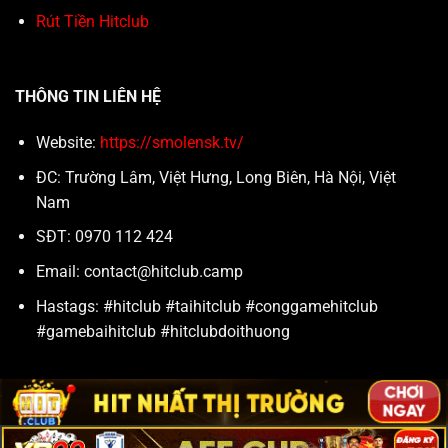
Rút Tiền Hitclub
THÔNG TIN LIÊN HỆ
Website:
https://smolensk.tv/
ĐC: Trường Lâm, Việt Hưng, Long Biên, Hà Nội, Việt
Nam
SĐT: 0970 112 424
Email:
contact@hitclub.camp
Hastags: #hitclub #taihitclub #conggamehitclub
#gamebaihitclub #hitclubdoithuong
Copyright 2026 ©
HITCLUB