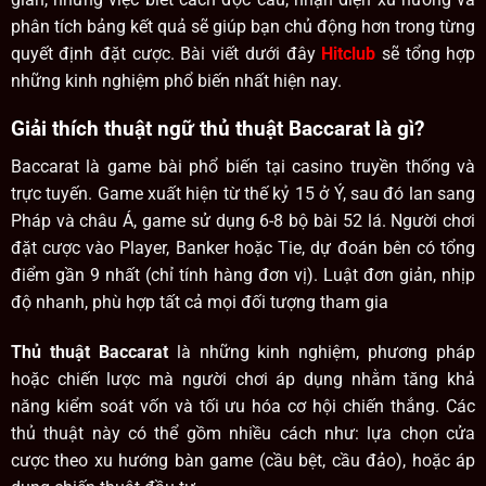
phân tích bảng kết quả sẽ giúp bạn chủ động hơn trong từng
quyết định đặt cược. Bài viết dưới đây
Hitclub
sẽ tổng hợp
những kinh nghiệm phổ biến nhất hiện nay.
Giải thích thuật ngữ thủ thuật Baccarat là gì?
Baccarat là game bài phổ biến tại casino truyền thống và
trực tuyến. Game xuất hiện từ thế kỷ 15 ở Ý, sau đó lan sang
Pháp và châu Á, game sử dụng 6-8 bộ bài 52 lá. Người chơi
đặt cược vào Player, Banker hoặc Tie, dự đoán bên có tổng
điểm gần 9 nhất (chỉ tính hàng đơn vị). Luật đơn giản, nhịp
độ nhanh, phù hợp tất cả mọi đối tượng tham gia
Thủ thuật Baccarat
là những kinh nghiệm, phương pháp
hoặc chiến lược mà người chơi áp dụng nhằm tăng khả
năng kiểm soát vốn và tối ưu hóa cơ hội chiến thắng. Các
thủ thuật này có thể gồm nhiều cách như: lựa chọn cửa
cược theo xu hướng bàn game (cầu bệt, cầu đảo), hoặc áp