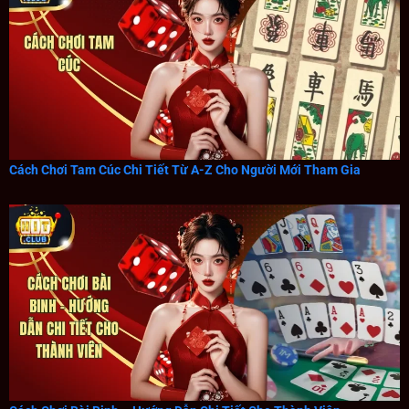
Cách Chơi Tam Cúc Chi Tiết Từ A-Z Cho Người Mới Tham Gia