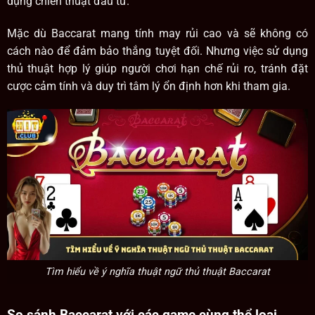
dụng chiến thuật đầu tư.
Mặc dù Baccarat mang tính may rủi cao và sẽ không có
cách nào để đảm bảo thắng tuyệt đối. Nhưng việc sử dụng
thủ thuật hợp lý giúp người chơi hạn chế rủi ro, tránh đặt
cược cảm tính và duy trì tâm lý ổn định hơn khi tham gia.
Tìm hiểu về ý nghĩa thuật ngữ thủ thuật Baccarat
So sánh Baccarat với các game cùng thể loại