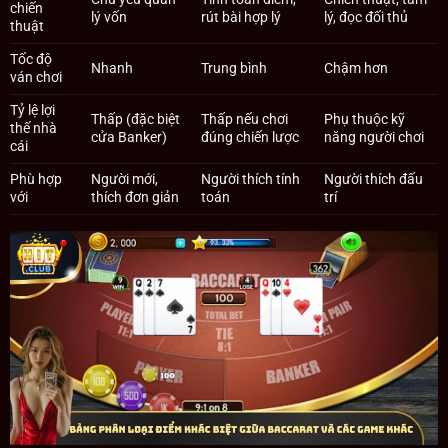
chiến
lý vốn
rút bài hợp lý
lý, đọc đối thủ
thuật
Tốc độ
Nhanh
Trung bình
Chậm hơn
ván chơi
Tỷ lệ lợi
Thấp (đặc biệt
Thấp nếu chơi
Phụ thuộc kỹ
thế nhà
cửa Banker)
đúng chiến lược
năng người chơi
cái
Phù hợp
Người mới,
Người thích tính
Người thích đấu
với
thích đơn giản
toán
trí